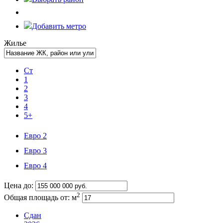
Добавить метро
Жилье
Ст
1
2
3
4
5+
Евро 2
Евро 3
Евро 4
Цена до:
2
Общая площадь от:
м
Сдан