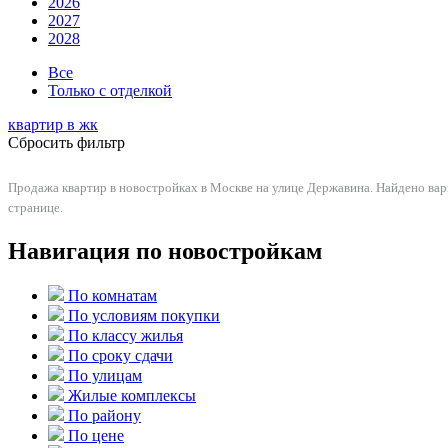
2026
2027
2028
Все
Только с отделкой
квартир в
жк
Сбросить фильтр
Продажа квартир в новостройках в Москве на улице Державина. Найдено вар
странице.
Навигация по новостройкам
По комнатам
По условиям покупки
По классу жилья
По сроку сдачи
По улицам
Жилые комплексы
По району
По цене